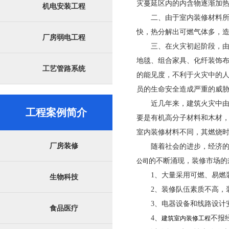
灾蔓延区内的内含物逐渐加
机电安装工程
二、由于室内装修材料
快，热分解出可燃气体多，
厂房弱电工程
三、在火灾初起阶段，
地毯、组合家具、化纤装饰
工艺管路系统
的能见度，不利于火灾中的
员的生命安全造成严重的威
近几年来，建筑火灾中
工程案例简介
要是有机高分子材料和木材
室内装修材料不同，其燃烧
厂房装修
随着社会的进步，经济
的不断涌现，装修市场的
公司
1、大量采用可燃、易燃
生物科技
2、装修队伍素质不高，
3、电器设备和线路设计
食品医疗
4、
不报
建筑室内装修工程