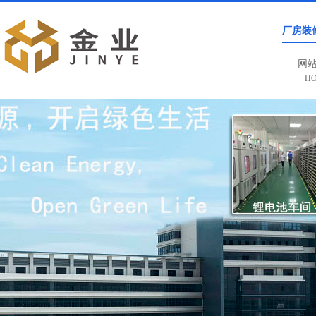
厂房装
网
H