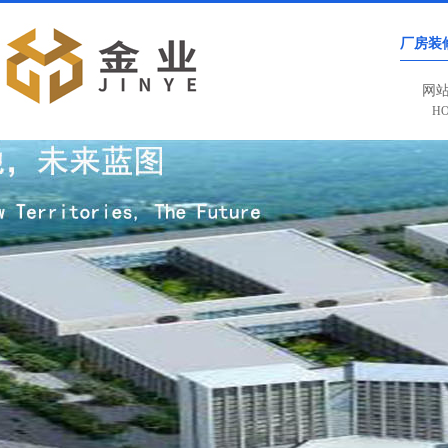
厂房装
网
H