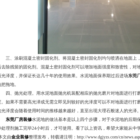
三、涂刷混凝土密封固化剂。将混凝土密封固化剂均匀喷洒在地面上
后去除残留的固化剂。混凝土密封固化剂可以增加地面强度和致密性，对
面光泽度，并保证长达几十年的使用效果。水泥地面保养期过后进场
东莞
拖把拖地。
四、抛光处理。用水泥地面抛光机装配相应的抛光磨片对地面进行打磨
度。如果不需要高光泽或无需立即见到较好的光泽度可以不对地面进行打
的光泽度会随着使用时间的推移越来越好，直至出现大理石般迷人的光泽
东莞厂房装修
水泥地的做法基本是以上四个步骤，对于水泥地的后期
砂处理剂施工完毕24小时后，才可使用。看了以上资讯，希望大家能从中
本文由
金业装修
整理发布，转载请注明：
http://www.dgjyzs.com/cn/news.