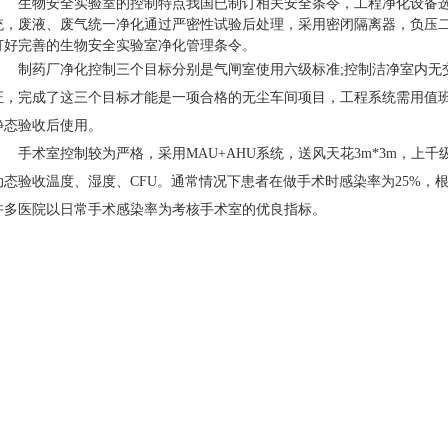
生物安全实验室的控制特点我国已制订相关安全条令，工程净化设备
统，废液、废气统一净化通过严密性试验后处理，采用密闭隔离器，负压
订好完善的生物安全实验室净化管理条令。
制药厂净化控制三个目标分别是气闸室使用六级标准;控制洁净室内无交
证，完成了这三个目标才能是一项合格的无尘车间项目，工程系统需用值班
静态验收后使用。
手术室控制较为严格，采用MAU+AHU系统，送风天花3m*3m，上
动态验收温度、湿度、CFU。通常情况下患者在做手术时感染率为25%，根据
许多医院以日常手术感染率为考核手术室的优良指标。