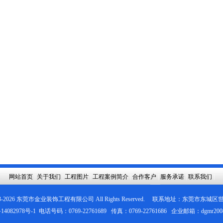
网站首页
|
关于我们
|
工程图片
|
工程案例简介
|
合作客户
|
服务承诺
|
联系我们
|
3-
2026
东莞市金业装饰工程有限公司
All Rights Reserved. 联系地址：东莞市东
14082978号-1
电话号码：0769-22761689 传真：0769-22761686 企业邮箱：dgmr200