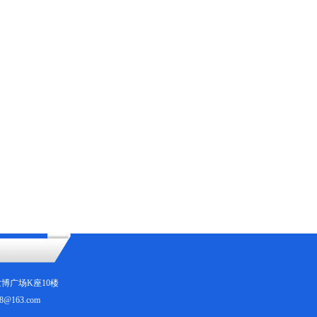
城区世博广场K座10楼
8@163.com