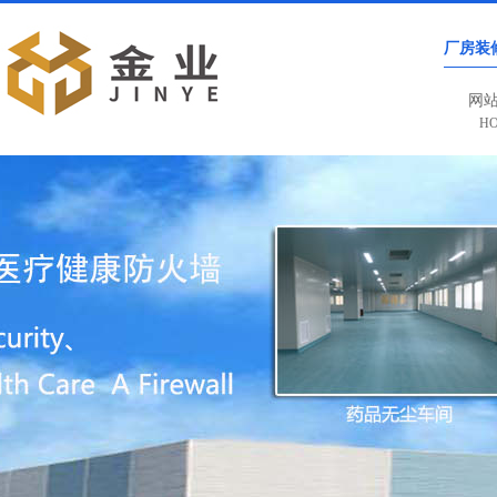
厂房装
网
H